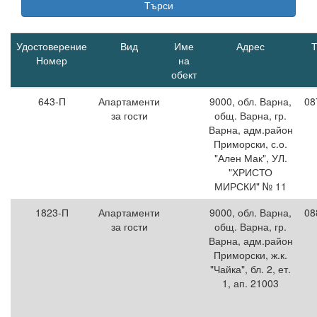
Удостоверение
Вид
Име
Адрес
Номер
на
обект
643-П
Апартаменти
9000, обл. Варна,
08
за гости
общ. Варна, гр.
Варна, адм.район
Приморски, с.о.
"Ален Мак", УЛ.
"ХРИСТО
МИРСКИ" № 11
1823-П
Апартаменти
9000, обл. Варна,
08
за гости
общ. Варна, гр.
Варна, адм.район
Приморски, ж.к.
"Чайка", бл. 2, ет.
1, ап. 21003