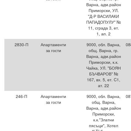
Варна, адм.район
Приморски, УЛ.
"Д-Р ВАСИЛАКИ
ПАПАДОПУЛУ" №
11, сграда 3, ет.
1, ап. 2
2830-П
Апартаменти
9000, обл. Варна,
08
за гости
общ. Варна, гр.
Варна, адм.район
Приморски, к.к.
Чайка, УЛ. "БОЯН
БЪЧВАРОВ" №
167, вх. 5, ет. C1,
ат. 22
246-П
Апартаменти
9000, обл. Варна,
08
за гости
общ. Варна,
Варна, адм.район
Приморски,
к.к."Златни
пясъци", Хотел