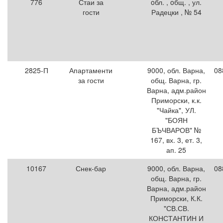
776
Стаи за
oбл. , oбщ. , ул.
гости
Радецки , № 54
2825-П
Апартаменти
9000, обл. Варна,
08
за гости
общ. Варна, гр.
Варна, адм.район
Приморски, к.к.
"Чайка", УЛ.
"БОЯН
БЪЧВАРОВ" №
167, вх. 3, ет. 3,
ап. 25
10167
Снек-бар
9000, обл. Варна,
08
общ. Варна, гр.
Варна, адм.район
Приморски, К.К.
"СВ.СВ.
КОНСТАНТИН И