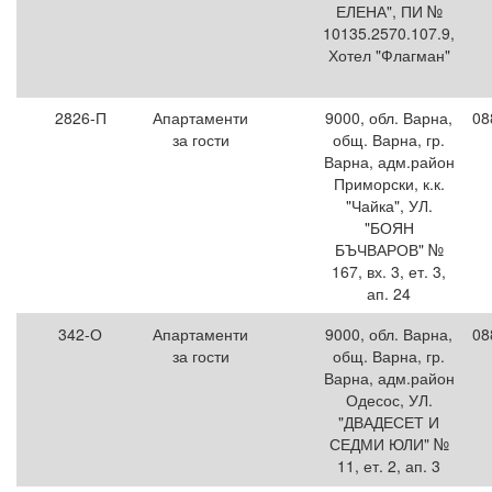
ЕЛЕНА", ПИ №
10135.2570.107.9,
Хотел "Флагман"
2826-П
Апартаменти
9000, обл. Варна,
08
за гости
общ. Варна, гр.
Варна, адм.район
Приморски, к.к.
"Чайка", УЛ.
"БОЯН
БЪЧВАРОВ" №
167, вх. 3, ет. 3,
ап. 24
342-О
Апартаменти
9000, обл. Варна,
08
за гости
общ. Варна, гр.
Варна, адм.район
Одесос, УЛ.
"ДВАДЕСЕТ И
СЕДМИ ЮЛИ" №
11, ет. 2, ап. 3