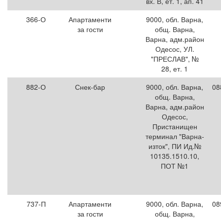
вх. В, ет. 1, ап. 41
366-О
Апартаменти
9000, обл. Варна,
за гости
общ. Варна,
Варна, адм.район
Одесос, УЛ.
"ПРЕСЛАВ", №
28, ет. 1
882-О
Снек-бар
9000, обл. Варна,
08
общ. Варна,
Варна, адм.район
Одесос,
Пристанищен
терминал "Варна-
изток", ПИ Ид.№
10135.1510.10,
ПОТ №1
737-П
Апартаменти
9000, обл. Варна,
08
за гости
общ. Варна,