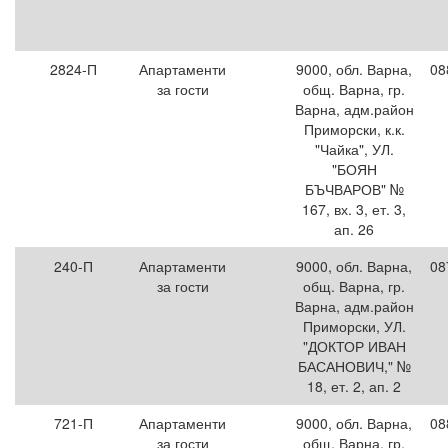
2824-П
Апартаменти
9000, обл. Варна,
08
за гости
общ. Варна, гр.
Варна, адм.район
Приморски, к.к.
"Чайка", УЛ.
"БОЯН
БЪЧВАРОВ" №
167, вх. 3, ет. 3,
ап. 26
240-П
Апартаменти
9000, обл. Варна,
08
за гости
общ. Варна, гр.
Варна, адм.район
Приморски, УЛ.
"ДОКТОР ИВАН
БАСАНОВИЧ," №
18, ет. 2, ап. 2
721-П
Апартаменти
9000, обл. Варна,
08
за гости
общ. Варна, гр.